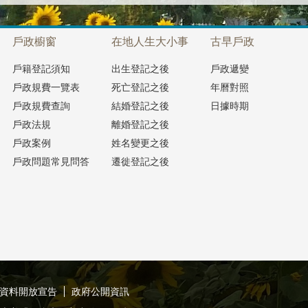
戶政櫥窗
在地人生大小事
古早戶政
戶籍登記須知
出生登記之後
戶政遞變
戶政規費一覽表
死亡登記之後
年曆對照
戶政規費查詢
結婚登記之後
日據時期
戶政法規
離婚登記之後
戶政案例
姓名變更之後
戶政問題常見問答
遷徙登記之後
資料開放宣告
政府公開資訊