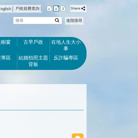
戶政規費查詢
nglish
搜
進階搜尋
尋
政櫥窗
古早戶政
在地人生大小
事
安專區
結婚拍照主題
反詐騙專區
背板