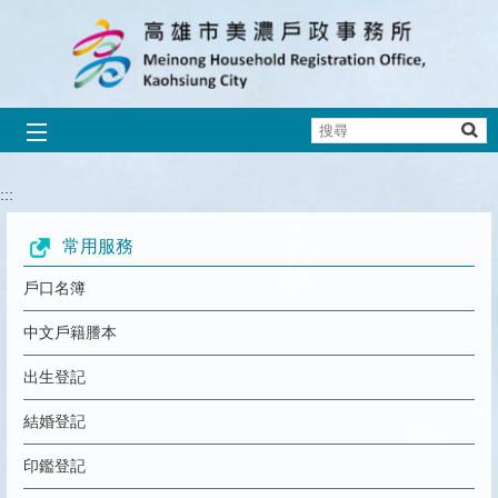
跳到主要內容區塊
搜
尋
人口清查宣導
防詐騙宣導
出境滿2年未入境
全台最美結婚拍照背板在高雄-美濃區Wi
人籍合一
線上申辦戶籍登記
:::
播放中
常用服務
戶口名簿
中文戶籍謄本
出生登記
結婚登記
印鑑登記