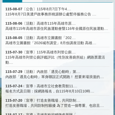
115-08-07
〔公告〕115年8月7日下午4....
115年8月7日美濃戶政事務所桃源辦公處暫停服務公告 ....
115-08-06
〔活動〕高雄市115年高雄市原....
高雄市115年高雄市原住民族運動會暨116年全國原住民族運動....
115-08-05
〔活動〕高雄市立圖書館「202....
高雄市立圖書館「2026城市講堂」8月份講座活動 高雄....
115-07-30
〔宣導〕115年高雄市列管公廁....
115年高雄市列管公廁評鑑評比（性別友善廁所組）網路票選活
動....
115-07-29
〔活動〕內政部「遇見心動時」第....
內政部「遇見心動時」單身聯誼正式開跑！ 想要來場浪漫的....
115-07-24
﹝宣導﹞高雄市立社會教育館11....
報名方式及日期：採網路報名，自115年8月10日10時....
115-07-20
〔宣導〕打造友善職場，共同防制....
打造友善職場，共同防制性騷擾 為了營造一個尊重、包容且....
115-07-17
﹝宣導﹞高雄市稅捐稽徵處舉辦「....