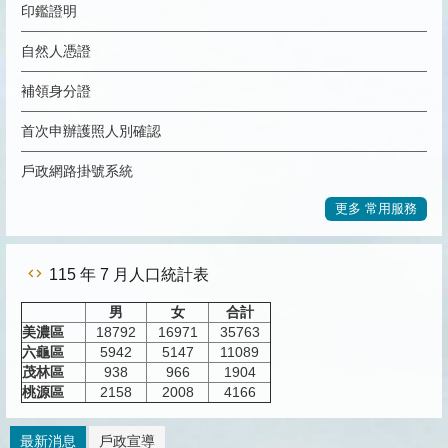
印鑑證明
自然人憑證
補領身分證
首次申辦護照人別確認
戶政網路掛號系統
更多 常用服務
115 年 7 月人口統計表
男
女
合計
美濃區
18792
16971
35763
六龜區
5942
5147
11089
茂林區
938
966
1904
桃源區
2158
2008
4166
最新消息
戶政宣導