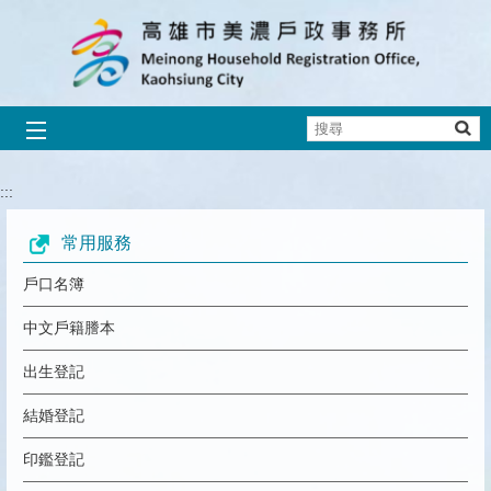
跳到主要內容區塊
搜
尋
人口清查宣導
防詐騙宣導
出境滿2年未入境
全台最美結婚拍照背板在高雄-美濃區Wi
人籍合一
線上申辦戶籍登記
:::
播放中
常用服務
戶口名簿
中文戶籍謄本
出生登記
結婚登記
印鑑登記