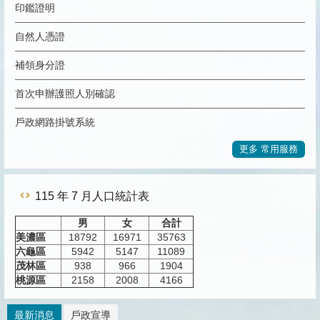
印鑑證明
自然人憑證
補領身分證
首次申辦護照人別確認
戶政網路掛號系統
更多 常用服務
115 年 7 月人口統計表
男
女
合計
美濃區
18792
16971
35763
六龜區
5942
5147
11089
茂林區
938
966
1904
桃源區
2158
2008
4166
最新消息
戶政宣導