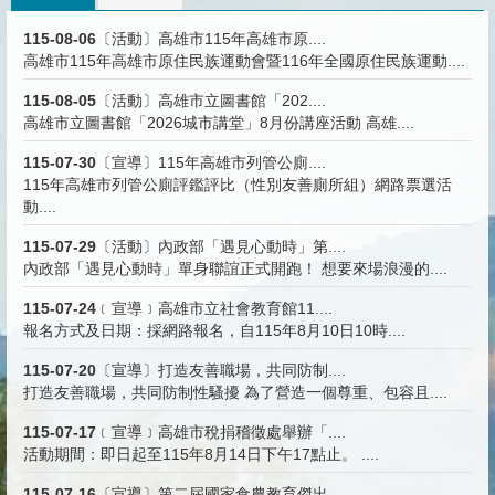
115-08-06
〔活動〕高雄市115年高雄市原....
高雄市115年高雄市原住民族運動會暨116年全國原住民族運動....
115-08-05
〔活動〕高雄市立圖書館「202....
高雄市立圖書館「2026城市講堂」8月份講座活動 高雄....
115-07-30
〔宣導〕115年高雄市列管公廁....
115年高雄市列管公廁評鑑評比（性別友善廁所組）網路票選活
動....
115-07-29
〔活動〕內政部「遇見心動時」第....
內政部「遇見心動時」單身聯誼正式開跑！ 想要來場浪漫的....
115-07-24
﹝宣導﹞高雄市立社會教育館11....
報名方式及日期：採網路報名，自115年8月10日10時....
115-07-20
〔宣導〕打造友善職場，共同防制....
打造友善職場，共同防制性騷擾 為了營造一個尊重、包容且....
115-07-17
﹝宣導﹞高雄市稅捐稽徵處舉辦「....
活動期間：即日起至115年8月14日下午17點止。 ....
115-07-16
〔宣導〕第二屆國家食農教育傑出....