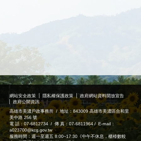
:::
網站安全政策
隱私權保護政策
政府網站資料開放宣告
政府公開資訊
高雄市美濃戶政事務所 / 地址：843009 高雄市美濃區合和里
美中路 256 號
電 話：07-6812734 / 傳 真：07-6811964 / E-mail：
a023700@kcg.gov.tw
服務時間：週一至週五 8:00~17:30《中午不休息，櫃檯數較